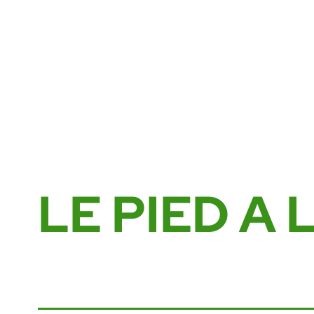
Aller
au
contenu
LE PIED A 